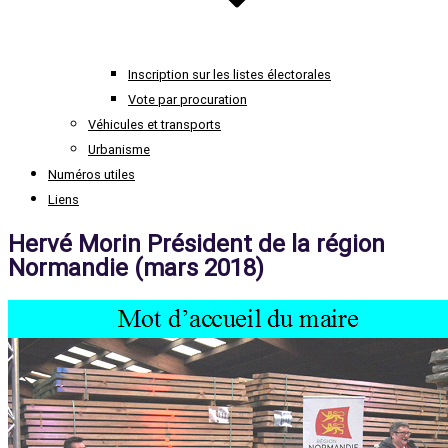
Inscription sur les listes électorales
Vote par procuration
Véhicules et transports
Urbanisme
Numéros utiles
Liens
Hervé Morin Président de la région
à la porte de la forêt d'Andaine
Normandie (mars 2018)
Perrou – Orne